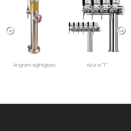
Angram sightglass
Azur a "T"