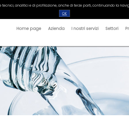
tecnici, analitici e di profilazione, anche di terze parti, continuando la navig
OK
Home page
Azienda
I nostri servizi
Settori
P