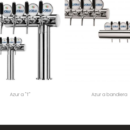
Azur a "T"
Azur a bandiera