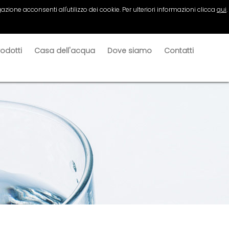
azione acconsenti all'utilizzo dei cookie. Per ulteriori informazioni clicca
qui
.
rodotti
Casa dell'acqua
Dove siamo
Contatti