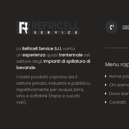
08
La
Refricell Service S.r.l.
vanta
un’
esperienza
quasi
trentennale
nel
settore degli
impianti di spillatura di
Menu rap
bevande.
Home pa
I nostri prodotti coprono sia il
settore privato, industria e pubblico,
Chi siam
rispettivamente per acqua, birra,
Dove si
vino e softdrink (Pepsi e succhi
Contatti
vari).