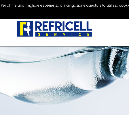
Per offrire una migliore esperienza di navigazione questo sito utilizza cookie 
Impianti di spillatura
0804306505