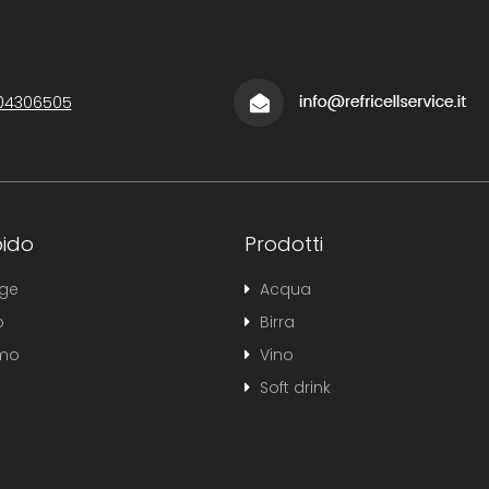
04306505
ido
Prodotti
ge
Acqua
o
Birra
amo
Vino
Soft drink