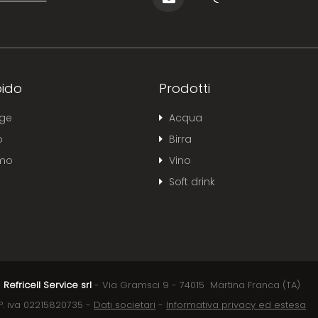
ido
Prodotti
ge
Acqua
o
Birra
amo
Vino
Soft drink
Refricell Service srl
- Via Gramsci 9 - 74015 Martina Franca (TA)
P. iva 02215820735 -
Dati societari
-
Informativa privacy ed estesa