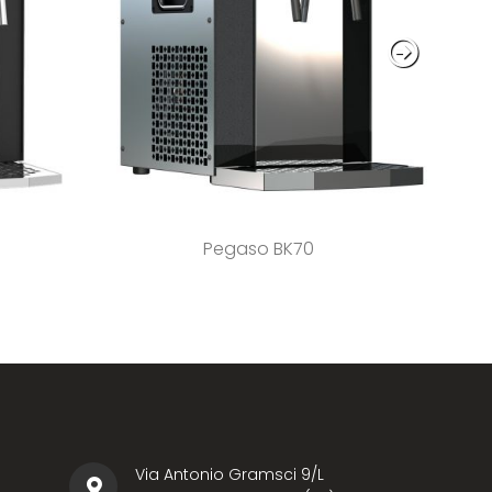
Pegaso BK70
Via Antonio Gramsci 9/L