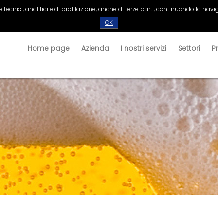
tecnici, analitici e di profilazione, anche di terze parti, continuando la navig
OK
Home page
Azienda
I nostri servizi
Settori
P