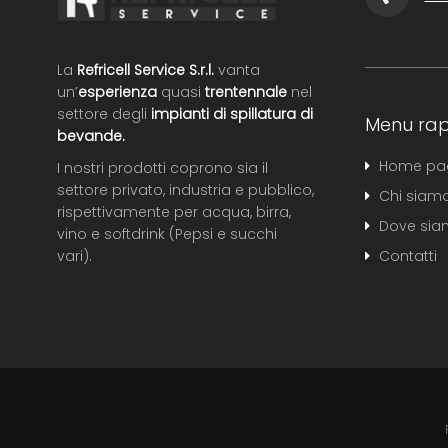
La
Refricell Service S.r.l.
vanta
un’
esperienza
quasi
trentennale
nel
settore degli
impianti di spillatura di
Menu rap
bevande.
Home pa
I nostri prodotti coprono sia il
settore privato, industria e pubblico,
Chi siam
rispettivamente per acqua, birra,
Dove si
vino e softdrink (Pepsi e succhi
Contatti
vari).