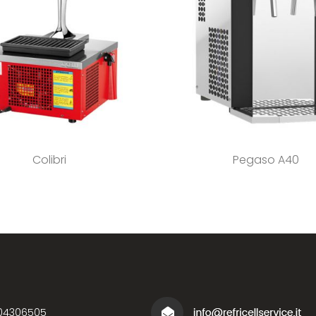
Colibri
Pegaso A40
04306505