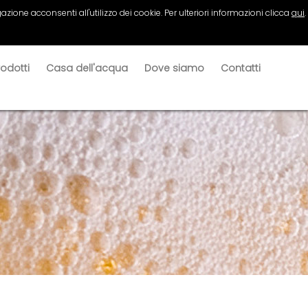
azione acconsenti all'utilizzo dei cookie. Per ulteriori informazioni clicca
qui
.
rodotti
Casa dell'acqua
Dove siamo
Contatti