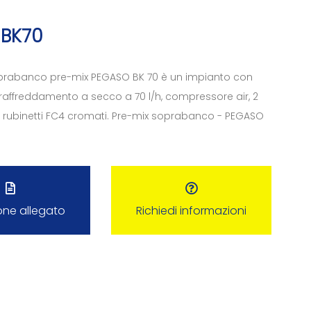
 BK70
prabanco pre-mix PEGASO BK 70 è un impianto con
 raffreddamento a secco a 70 l/h, compressore air, 2
2 rubinetti FC4 cromati. Pre-mix soprabanco - PEGASO
one allegato
Richiedi informazioni