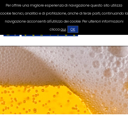
Per offrire una migliore esperienza di navigazione questo sito utilizza
Impianti di spillatura
0804306505
cookie tecnici, analitici e di profilazione, anche di terze parti, continuando la
navigazione acconsenti all'utilizzo dei cookie. Per ulteriori informazioni
clicca
qui
.
OK