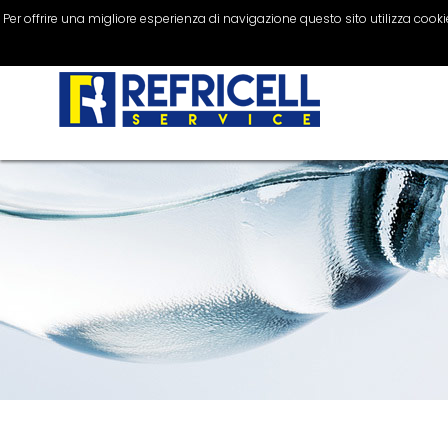
Per offrire una migliore esperienza di navigazione questo sito utilizza cookie 
Impianti di spillatura
0804306505