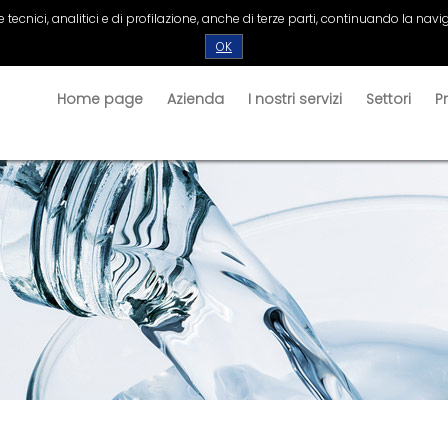
tecnici, analitici e di profilazione, anche di terze parti, continuando la navig
OK
Home page
Azienda
I nostri servizi
Settori
P