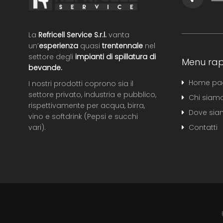
La
Refricell Service S.r.l.
vanta
un’
esperienza
quasi
trentennale
nel
settore degli
impianti di spillatura di
Menu rap
bevande.
Home pa
I nostri prodotti coprono sia il
settore privato, industria e pubblico,
Chi siam
rispettivamente per acqua, birra,
Dove si
vino e softdrink (Pepsi e succhi
Contatti
vari).