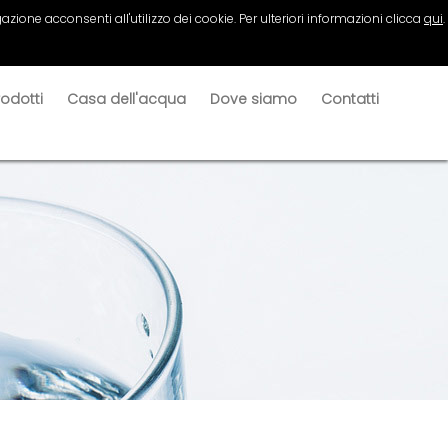
azione acconsenti all'utilizzo dei cookie. Per ulteriori informazioni clicca
qui
.
rodotti
Casa dell'acqua
Dove siamo
Contatti