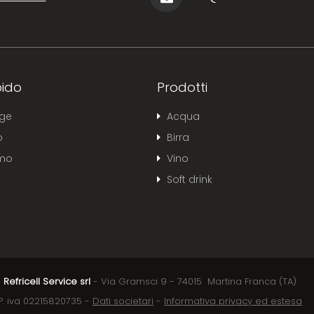
ido
Prodotti
ge
Acqua
o
Birra
amo
Vino
Soft drink
Refricell Service srl
- Via Gramsci 9 - 74015 Martina Franca (TA)
P. iva 02215820735 -
Dati societari
-
Informativa privacy ed estesa