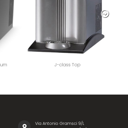
ium
J-class Top
Via Antonio Gramsci 9/L