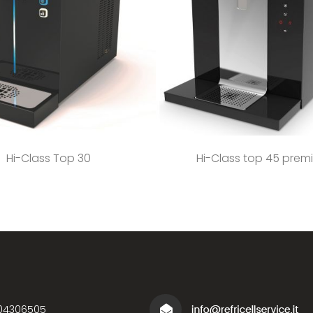
Hi-Class Top 30
Hi-Class top 45 prem
04306505